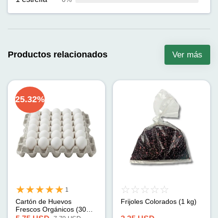
Productos relacionados
Ver más
25.32
%
1
Cartón de Huevos
Frijoles Colorados (1 kg)
Frescos Orgánicos (30
unidades)