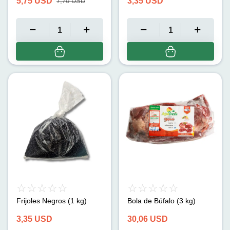
5,75
USD
3,35
USD
7,70
USD
Frijoles Negros (1 kg)
Bola de Búfalo (3 kg)
3,35
USD
30,06
USD