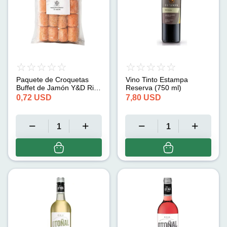
Paquete de Croquetas
Vino Tinto Estampa
Buffet de Jamón Y&D Rico
Reserva (750 ml)
(20 u)
0,72
USD
7,80
USD