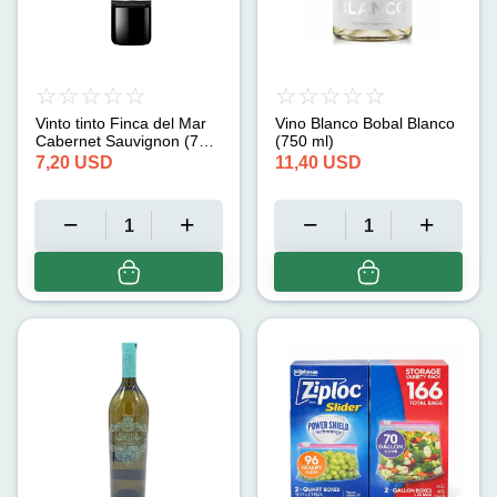
Vinto tinto Finca del Mar
Vino Blanco Bobal Blanco
Cabernet Sauvignon (750
(750 ml)
ml)
7,20
USD
11,40
USD