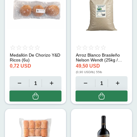
Medallón De Chorizo Y&D
Arroz Blanco Brasileño
Ricos (6u)
Nelson Wendt (25kg /
55lb)
0,72
USD
49,50
USD
(
0,90
USD/lb
)
55lb