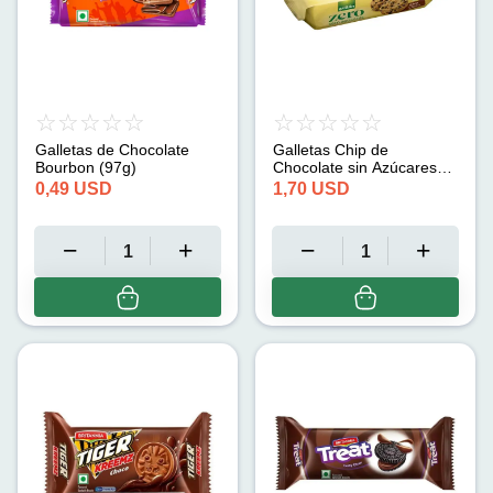
Galletas de Chocolate
Galletas Chip de
Bourbon (97g)
Chocolate sin Azúcares
Zero (125g)
0,49
USD
1,70
USD