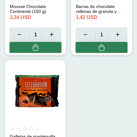
Mousse Chocolate
Barras de chocolate
Continente (150 g)
rellenas de granola y
chispas de chocolate
3,34
USD
1,42
USD
Chocomax Leclerc (175 g)
Galletas de mantequilla