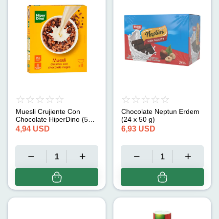
Muesli Crujiente Con
Chocolate Neptun Erdem
Chocolate HiperDino (500
(24 x 50 g)
g)
4,94
USD
6,93
USD