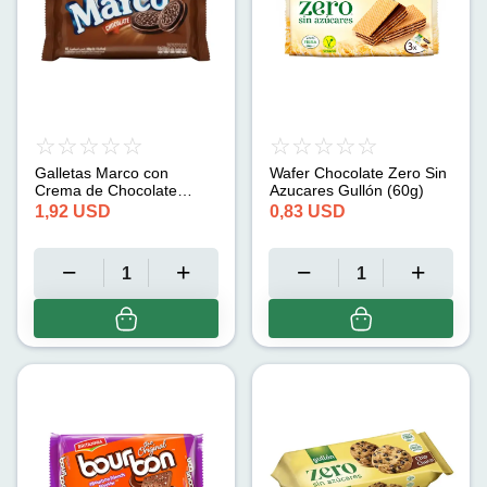
Galletas Marco con
Wafer Chocolate Zero Sin
Crema de Chocolate
Azucares Gullón (60g)
Estuche HollandPark (12u
1,92
USD
0,83
USD
/ 30g)