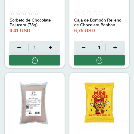
Sorbeto de Chocolate
Caja de Bombón Relleno
Pajucara (78g)
de Chocolate Bonbon
(30u x 15g)
0,41
USD
6,75
USD