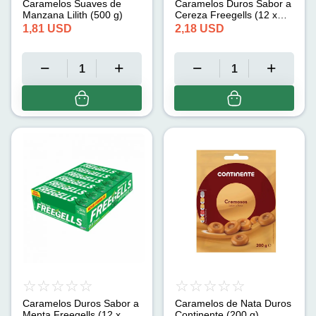
Caramelos Suaves de
Caramelos Duros Sabor a
Manzana Lilith (500 g)
Cereza Freegells (12 x
27.9 g)
1,81
USD
2,18
USD
Caramelos Duros Sabor a
Caramelos de Nata Duros
Menta Freegells (12 x
Continente (200 g)