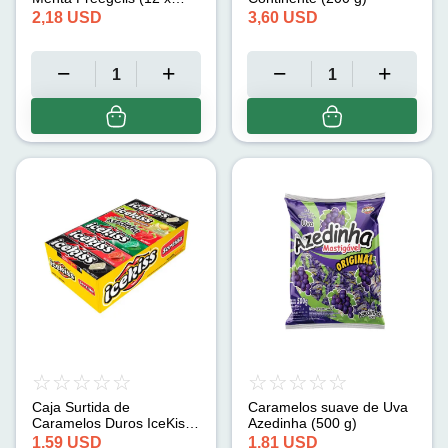
27.9 g)
2,18
USD
3,60
USD
Caja Surtida de
Caramelos suave de Uva
Caramelos Duros IceKiss
Azedinha (500 g)
Azedinha (12 x 29 g)
1,59
USD
1,81
USD