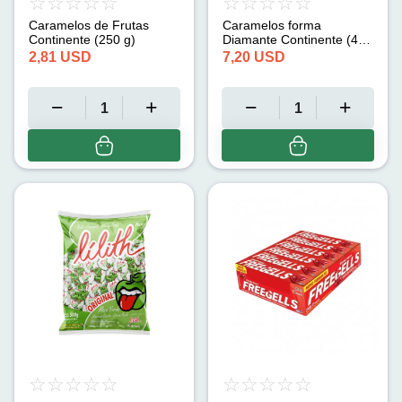
Caramelos de Frutas
Caramelos forma
Continente (250 g)
Diamante Continente (450
g)
2,81
USD
7,20
USD