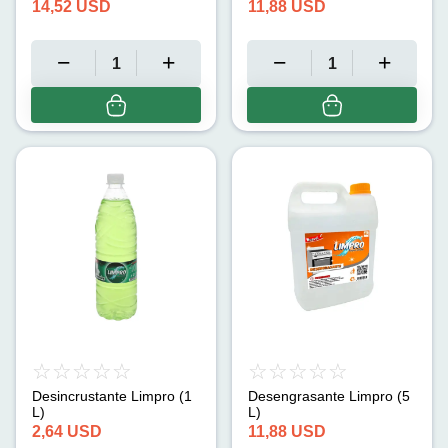
14,52
USD
11,88
USD
Desincrustante Limpro (1
Desengrasante Limpro (5
L)
L)
2,64
USD
11,88
USD