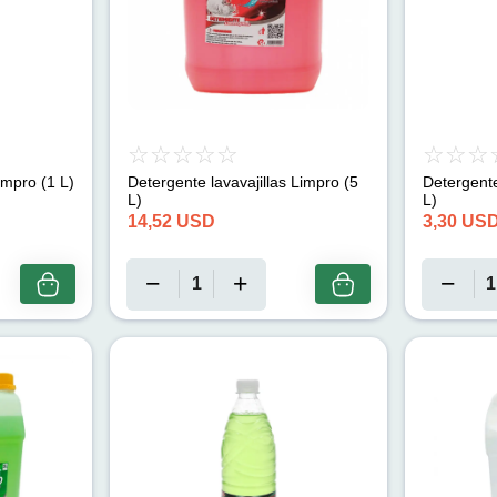
impro (1 L)
Detergente lavavajillas Limpro (5
Detergente
L)
L)
14,52
USD
3,30
US