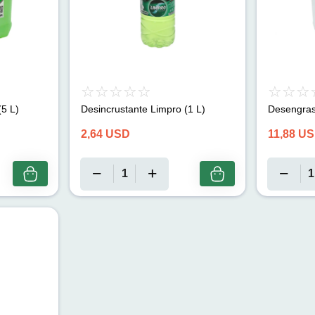
(5 L)
Desincrustante Limpro (1 L)
Desengras
2,64
USD
11,88
US