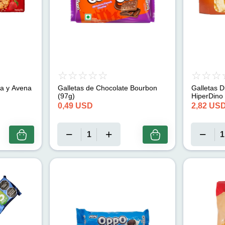
sa y Avena
Galletas de Chocolate Bourbon
Galletas D
(97g)
HiperDino 
0,49
USD
2,82
US