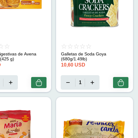
igestivas de Avena
Galletas de Soda Goya
(425 g)
(680g/1.49lb)
D
10,60
USD