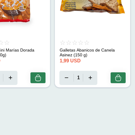
ini Marías Dorada
Galletas Abanicos de Canela
50g)
Asinez (150 g)
D
1,99
USD