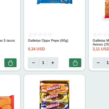
as 5 tacos
Galletas Oppo Pepe (60g)
Galletas M
Asinez (2
0,34
USD
2,11
US