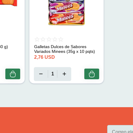
80 g)
Galletas Dulces de Sabores
Variados Minees (35g x 10 pqts)
2,76
USD