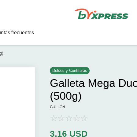
ntas frecuentes
g)
Dulces y Confituras
Galleta Mega Duo 
(500g)
GULLÓN
3,16
USD