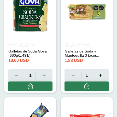
Galletas de Soda Goya
Galletas de Soda y
(680g/1.49lb)
Mantequilla 3 tacos
Salrica (300 g)
10,60
USD
1,88
USD