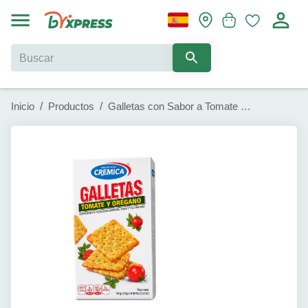
Inicio
/
Productos
/
Galletas con Sabor a Tomate y Orégano Mrs. Bector's Cremica (150g / 5.3oz)