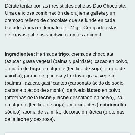
Déjate tentar por las irresistibles galletas Duo Chocolate.
Una deliciosa combinación de crujiente galleta y un
cremoso relleno de chocolate que se funde en cada
bocado. Ahora en formato de 145gr. ¡Comparte estas
deliciosas galletas sándwich con tus amigos!
Ingredientes:
Harina de
trigo
, crema de chocolate
(azúcar, grasa vegetal (palma y palmiste), cacao en polvo,
almidón de
trigo
, emulgente (lecitina de
soja
), aroma de
vainilla), jarabe de glucosa y fructosa, grasa vegetal
(palma) , azúcar, gasificantes (carbonato ácido de sodio,
carbonato ácido de amonio), derivado
lácteo
en polvo
(proteínas de la
leche
y
leche
desnatada en polvo), sal,
emulgente (lecitina de
soja
), antioxidantes (
metabisulfito
sódico), aroma de vainilla, decoración
láctea
(proteínas
de la
leche
y dextrosa).