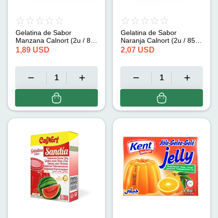
Gelatina de Sabor
Gelatina de Sabor
Manzana Calnort (2u / 85
Naranja Calnort (2u / 85
g)
g)
1,89
USD
2,07
USD