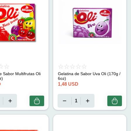
e Sabor Multifrutas Oli
Gelatina de Sabor Uva Oli (170g /
z)
6oz)
D
1,48
USD