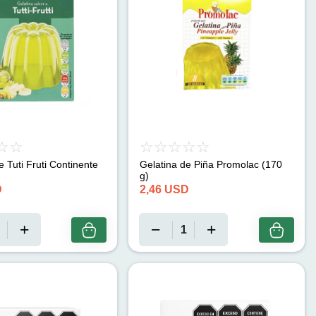
e Tuti Fruti Continente
Gelatina de Piña Promolac (170
g)
D
2,46
USD