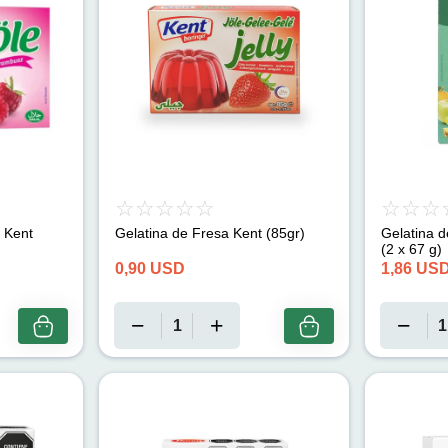
 Kent
Gelatina de Fresa Kent (85gr)
Gelatina d
(2 x 67 g)
0,90
USD
1,86
US