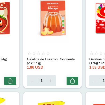
174g)
Gelatina de Durazno Continente
Gelatina d
(2 x 67 g)
(170g / 6o
1,86
USD
1,53
US