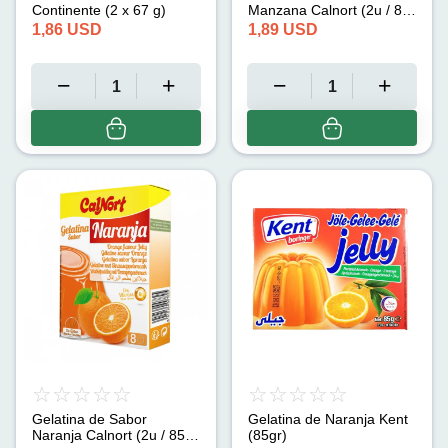
Continente (2 x 67 g)
Manzana Calnort (2u / 85
g)
1,86
USD
1,89
USD
Gelatina de Sabor
Gelatina de Naranja Kent
Naranja Calnort (2u / 85
(85gr)