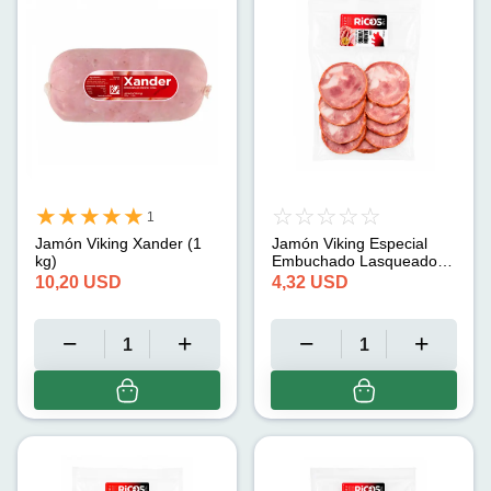
1
Jamón Viking Xander (1
Jamón Viking Especial
kg)
Embuchado Lasqueado
Tradicional Y&D (500g)
10,20
USD
4,32
USD