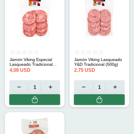
Jamón Viking Especial
Jamón Viking Lasqueado
Lasqueado Tradicional
Y&D Tradicional (500g)
Y&D (500g)
4,08
USD
2,75
USD