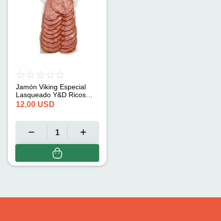
Jamón Viking Especial
Lasqueado Y&D Ricos
(2.2 lb)
12,00
USD