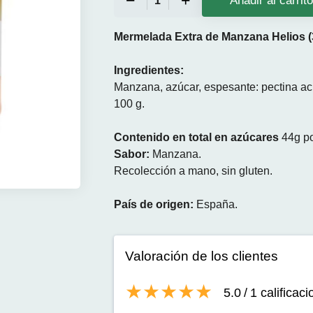
Añadir al carrit
Mermelada Extra de Manzana Helios (
Ingredientes:
Manzana, azúcar, espesante: pectina acid
100 g.
Contenido en total en azúcares
44g po
Sabor:
Manzana.
Recolección a mano, sin gluten.
País de origen:
España.
Valoración de los clientes
5.0
/
1
calificac