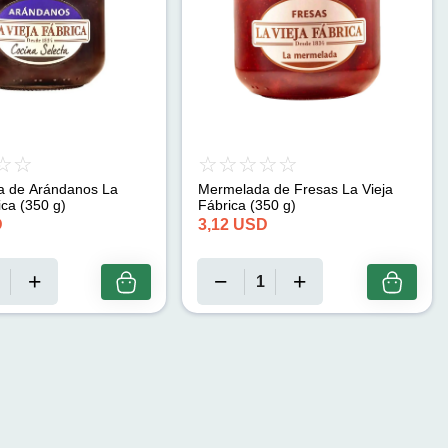
 de Arándanos La
Mermelada de Fresas La Vieja
ica (350 g)
Fábrica (350 g)
D
3,12
USD