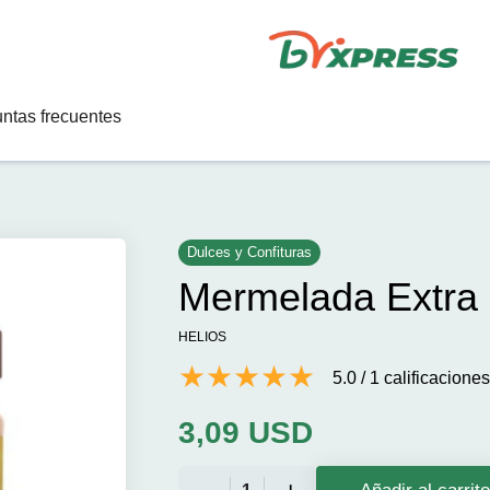
ntas frecuentes
Dulces y Confituras
Mermelada Extra 
HELIOS
5.0
/
1
calificaciones
3,09
USD