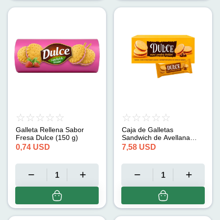
Galleta Rellena Sabor
Caja de Galletas
Fresa Dulce (150 g)
Sandwich de Avellana
Dulce (24 x 60 g)
0,74
USD
7,58
USD