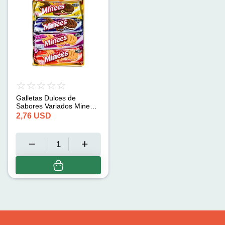
Galletas Dulces de
Sabores Variados Minees
(35g x 10 pqts)
2,76
USD