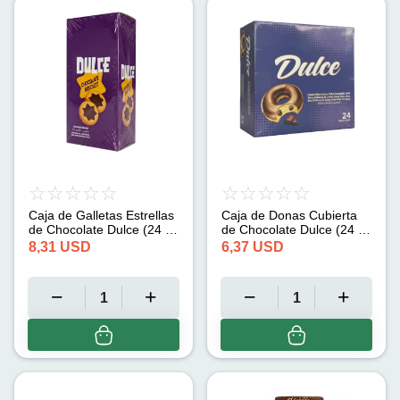
Caja de Galletas Estrellas
Caja de Donas Cubierta
de Chocolate Dulce (24 x
de Chocolate Dulce (24 x
60g)
40g)
8,31
USD
6,37
USD