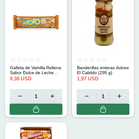
Galleta de Vainilla Rellena
Banderillas enteras dulces
Sabor Dulce de Leche
El Cabildo (295 g)
Hipopo (80 g)
0,38
USD
1,97
USD