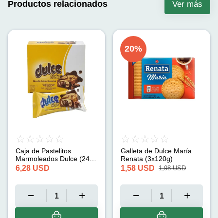
Productos relacionados
Ver más
20
%
Caja de Pastelitos
Galleta de Dulce María
Marmoleados Dulce (24 x
Renata (3x120g)
30g)
6,28
USD
1,58
USD
1,98
USD