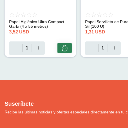
Papel Higiénico Ultra Compact
Papel Servilleta de Pur
Garbi (4 x 55 metros)
Sil (100 U)
3,52
USD
1,31
USD
Suscríbete
Recibe las últimas noticias y ofertas especiales directamente en tu c