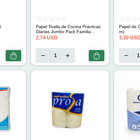
6
Papel Toalla de Cocina Prácticas
Papel de C
Diarias Jumbo Pack Familia
m)
(150u)
2,74
USD
3,30
US