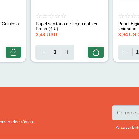
a Celulosa
Papel sanitario de hojas dobles
Papel Higi
Prosa (4 U)
unidades)
3,43
USD
3,94
US
orreo electrónico.
Al suscribi