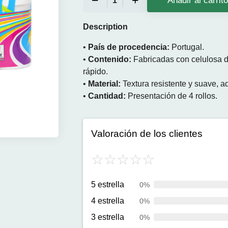
Añadir al carrit
Description
•
País de procedencia:
Portugal.
•
Contenido:
Fabricadas con celulosa d
rápido.
•
Material:
Textura resistente y suave, 
•
Cantidad:
Presentación de 4 rollos.
Valoración de los clientes
5 estrella
0%
4 estrella
0%
3 estrella
0%