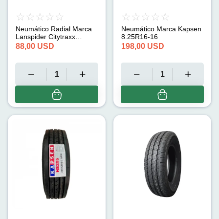
Neumático Radial Marca
Neumático Marca Kapsen
Lanspider Citytraxx
8.25R16-16
205/70R/15L
88,00
USD
198,00
USD