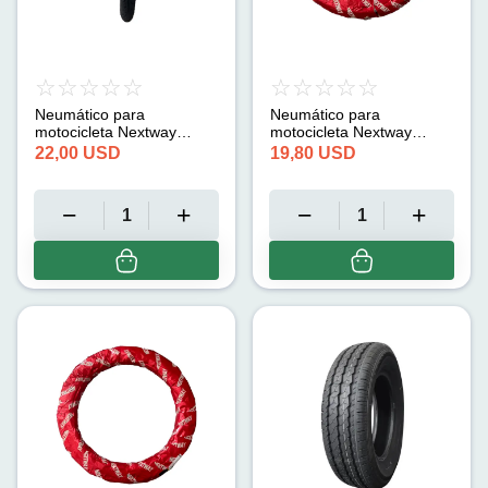
Neumático para
Neumático para
motocicleta Nextway
motocicleta Nextway
(2.50-18)
(2.50-16)
22,00
USD
19,80
USD