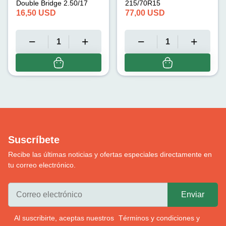
Double Bridge 2.50/17
215/70R15
16,50
USD
77,00
USD
Suscríbete
Recibe las últimas noticias y ofertas especiales directamente en
tu correo electrónico.
Al suscribirte, aceptas nuestros
Términos y condiciones
y