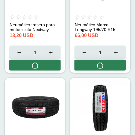
Neumático trasero para
Neumático Marca
motocicleta Nextway
Longway 195/70 R15
(2.50-17)
13,20
USD
66,00
USD