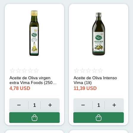
Aceite de Oliva virgen
Aceite de Oliva Intenso
extra Vima Foods (250
Vima (1lt)
ml)
4,78
USD
11,39
USD