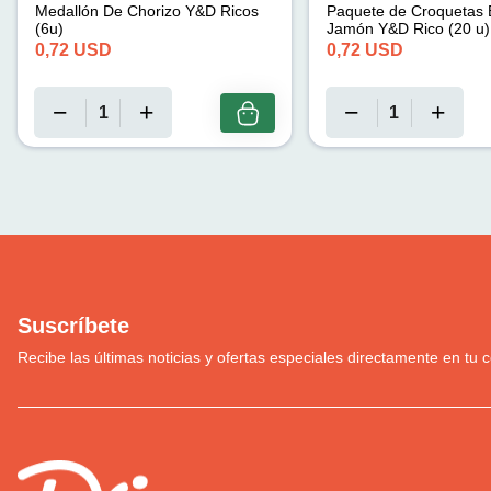
Medallón De Chorizo Y&D Ricos
Paquete de Croquetas B
(6u)
Jamón Y&D Rico (20 u)
0,72
USD
0,72
USD
Suscríbete
Recibe las últimas noticias y ofertas especiales directamente en tu c