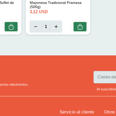
uffet de
Mayonesa Tradicional Pramesa
(500g)
3,12
USD
orreo electrónico.
Al suscribi
Servicio al cliente
Otros