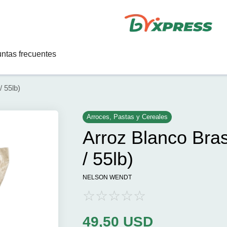
ntas frecuentes
 55lb)
Arroces, Pastas y Cereales
Arroz Blanco Bra
/ 55lb)
NELSON WENDT
49,50
USD