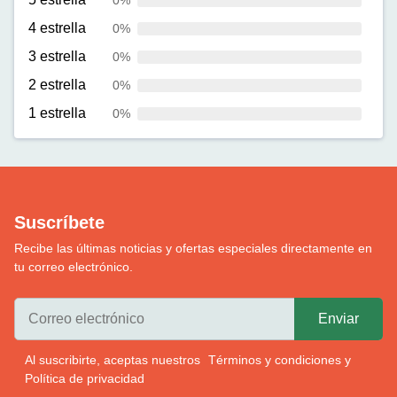
0%
4 estrella
0%
3 estrella
0%
2 estrella
0%
1 estrella
0%
Suscríbete
Recibe las últimas noticias y ofertas especiales directamente en
tu correo electrónico.
Al suscribirte, aceptas nuestros
Términos y condiciones
y
Política de privacidad