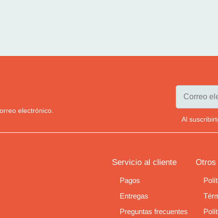
orreo electrónico.
Al suscribi
Servicio al cliente
Otros
Pagos
Polí
Entregas
Térm
Preguntas frecuentes
Polí