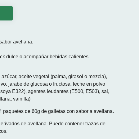
o
sabor avellana.
ck dulce o acompañar bebidas calientes.
, azúcar, aceite vegetal (palma, girasol o mezcla),
vo, jarabe de glucosa o fructosa, leche en polvo
 soya E322), agentes leudantes (E500, E503), sal,
lana, vainilla).
4 paquetes de 60g de galletas con sabor a avellana.
y derivados de avellana. Puede contener trazas de
cos.