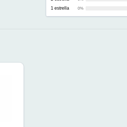
1 estrella
0%