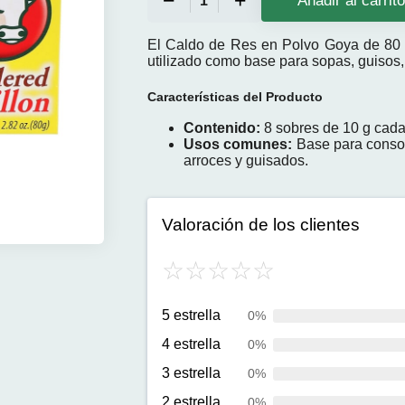
Añadir al carrit
El
Caldo de Res en Polvo Goya
de 80 
utilizado como base para sopas, guisos,
Características del Producto
Contenido:
8 sobres de 10 g cada 
Usos comunes:
Base para consom
arroces y guisados.
Valoración de los clientes
5 estrella
0%
4 estrella
0%
3 estrella
0%
2 estrella
0%