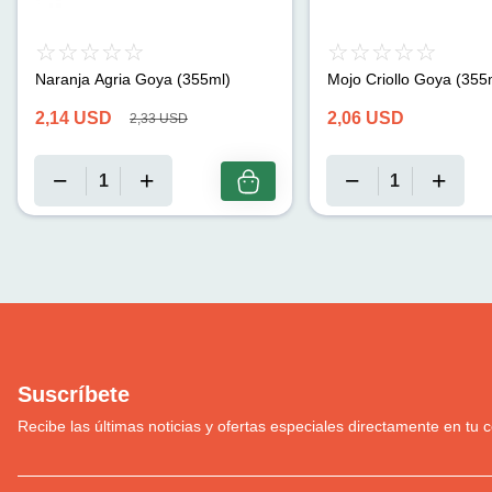
Naranja Agria Goya (355ml)
Mojo Criollo Goya (355m
2,14
USD
2,06
USD
2,33
USD
Suscríbete
Recibe las últimas noticias y ofertas especiales directamente en tu c