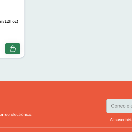
l/12fl oz)
orreo electrónico.
Al suscribi