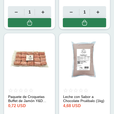
Paquete de Croquetas
Leche con Sabor a
Buffet de Jamón Y&D
Chocolate Pruébalo (1kg)
Ricos (20u)
0,72
USD
4,68
USD