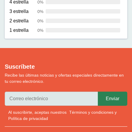
4 estrella
0%
3 estrella
0%
2 estrella
0%
1 estrella
0%
Suscríbete
Recibe las últimas noticias y ofertas especiales directamente en
tu correo electrónico.
Al suscribirte, aceptas nuestros
Términos y condiciones
y
Política de privacidad