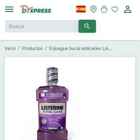
Inicio
/
Productos
/
Enjuague bucal anticaries Listerine Total Care (1L)