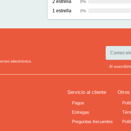
2 estrella
0%
1 estrella
0%
orreo electrónico.
Al suscribi
Servicio al cliente
Otros
Pagos
Polí
Entregas
Térm
Preguntas frecuentes
Polí