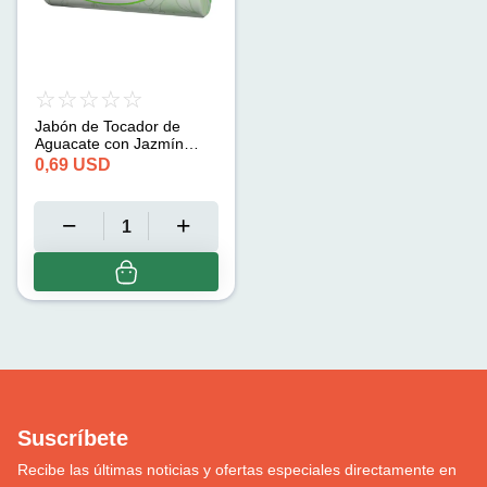
Jabón de Tocador de
Aguacate con Jazmín
Clarity (125 g)
0,69
USD
Suscríbete
Recibe las últimas noticias y ofertas especiales directamente en