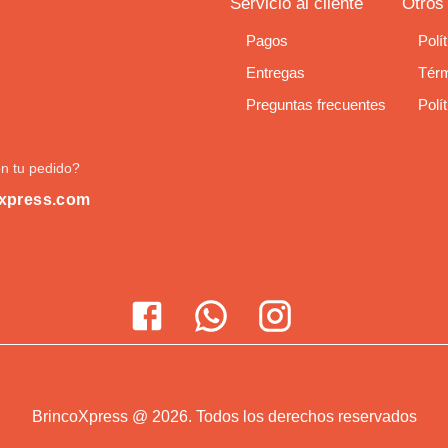
Servicio al cliente
Otros
Pagos
Polí
Entregas
Térm
Preguntas frecuentes
Polí
n tu pedido?
xpress.com
BrincoXpress
@
2026
.
Todos los derechos reservados