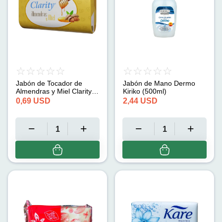
Jabón de Tocador de
Jabón de Mano Dermo
Almendras y Miel Clarity
Kiriko (500ml)
(125 g)
0,69
USD
2,44
USD