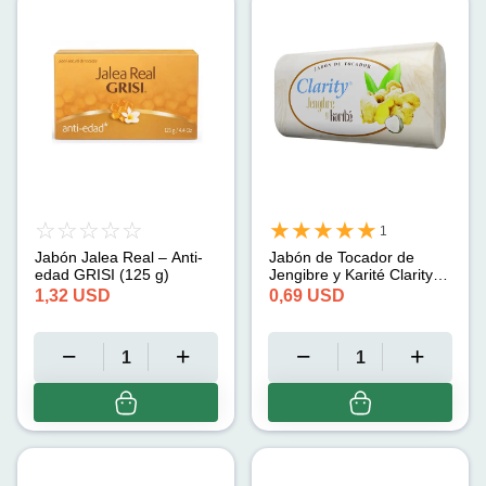
1
Jabón Jalea Real – Anti-
Jabón de Tocador de
edad GRISI (125 g)
Jengibre y Karité Clarity
(125 g)
1,32
USD
0,69
USD