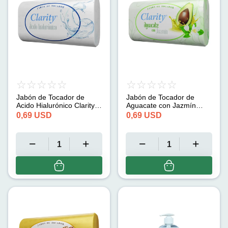
Jabón de Tocador de
Jabón de Tocador de
Acido Hialurónico Clarity
Aguacate con Jazmín
(125 g)
Clarity (125 g)
0,69
USD
0,69
USD