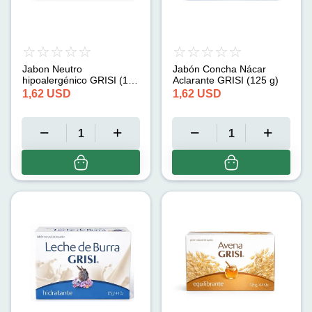
Jabon Neutro
Jabón Concha Nácar
hipoalergénico GRISI (150
Aclarante GRISI (125 g)
g)
1,62
USD
1,62
USD