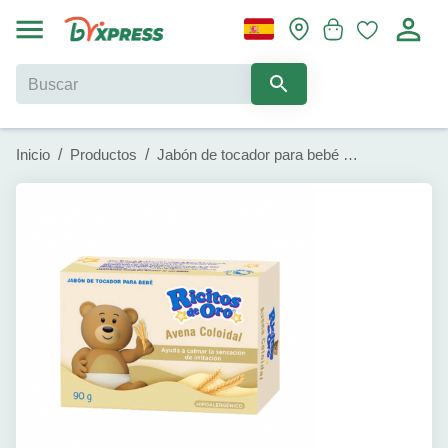
Inicio
/
Productos
/
Jabón de tocador para bebé de avena coloidal Ricitos de Oro (90 g)