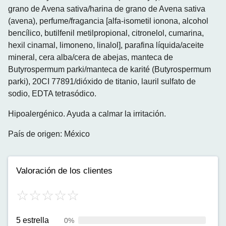
grano de Avena sativa/harina de grano de Avena sativa
(avena), perfume/fragancia [alfa-isometil ionona, alcohol
bencílico, butilfenil metilpropional, citronelol, cumarina,
hexil cinamal, limoneno, linalol], parafina líquida/aceite
mineral, cera alba/cera de abejas, manteca de
Butyrospermum parki/manteca de karité (Butyrospermum
parki), 20CI 77891/dióxido de titanio, lauril sulfato de
sodio, EDTA tetrasódico.
Hipoalergénico. Ayuda a calmar la irritación.
País de origen: México
Valoración de los clientes
5 estrella
0%