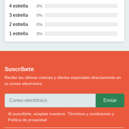
4 estrella
0%
3 estrella
0%
2 estrella
0%
1 estrella
0%
Suscríbete
Recibe las últimas noticias y ofertas especiales directamente en
tu correo electrónico.
Al suscribirte, aceptas nuestros
Términos y condiciones
y
Política de privacidad