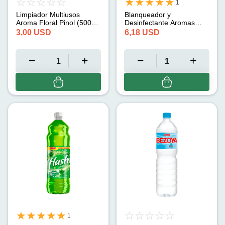
1
Limpiador Multiusos
Blanqueador y
Aroma Floral Pinol (500
Desinfectante Aromas
ml)
Lavanda Blancatel (3.75
3,00
USD
6,18
USD
L)
1