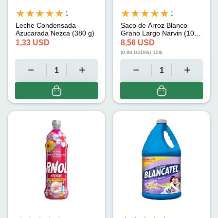
1
1
Leche Condensada
Saco de Arroz Blanco
Azucarada Nezca (380 g)
Grano Largo Narvin (10
lb)
1,33
USD
8,56
USD
(
0,86
USD/lb
)
10lb