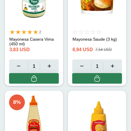
2
Mayonesa Casera Vima
Mayonesa Saude (3 kg)
(450 ml)
3,83
USD
6,94
USD
7,54
USD
8
%