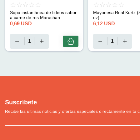
Sopa instantánea de fideos sabor
Mayonesa Real Kurtz (8
a carne de res Maruchan
oz)
(85g/2.99oz)
0,69
USD
6,12
USD
Suscríbete
Recibe las últimas noticias y ofertas especiales directamente en tu c