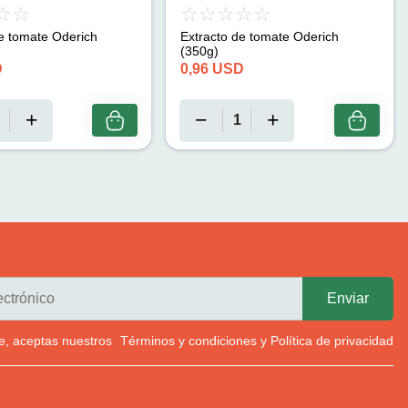
e tomate Oderich
Extracto de tomate Oderich
(350g)
D
0,96
USD
rte, aceptas nuestros
Términos y condiciones
y
Política de privacidad