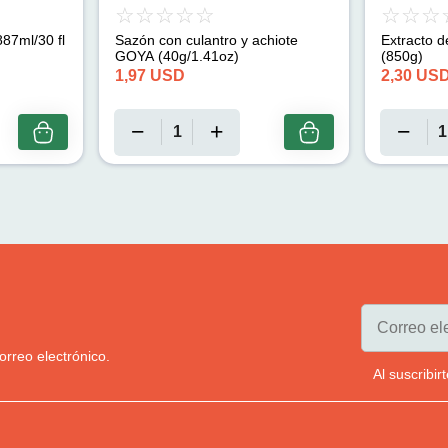
87ml/30 fl
Sazón con culantro y achiote
Extracto d
GOYA (40g/1.41oz)
(850g)
1,97
USD
2,30
US
orreo electrónico.
Al suscribi