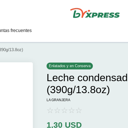
ntas frecuentes
390g/13.8oz)
Enlatados y en Conserva
Leche condensad
(390g/13.8oz)
LA GRANJERA
1,30
USD