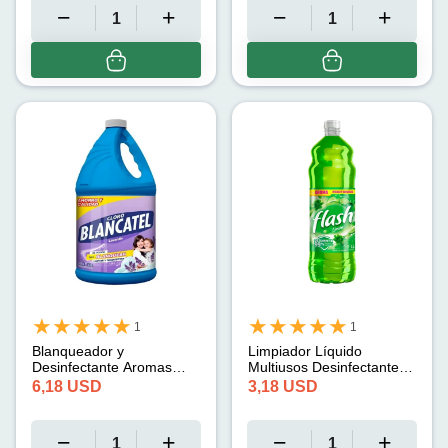
1
1
Blanqueador y
Limpiador Líquido
Desinfectante Aromas
Multiusos Desinfectante
Lavanda Blancatel (3.75
Limón Flash (1 L)
6,18
USD
3,18
USD
L)