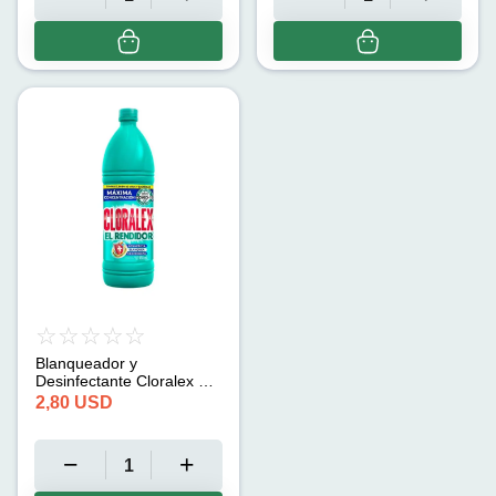
Blanqueador y
Desinfectante Cloralex El
Rendidor (950 ml)
2,80
USD