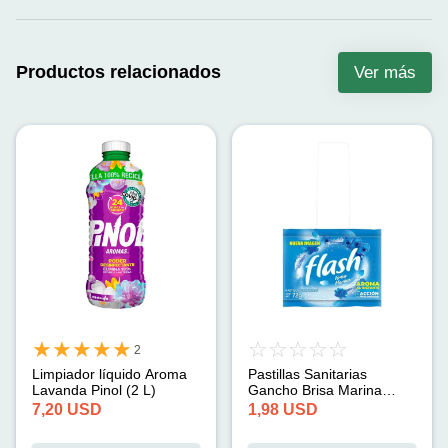
Productos relacionados
Ver más
2
Limpiador líquido Aroma
Pastillas Sanitarias
Lavanda Pinol (2 L)
Gancho Brisa Marina
Flash (72g)
7,20
USD
1,98
USD