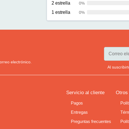
2 estrella
0%
1 estrella
0%
orreo electrónico.
Al suscribi
Servicio al cliente
Otros
Pagos
Polí
Entregas
Térm
Preguntas frecuentes
Polí