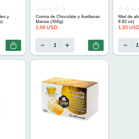
leo y
Crema de Chocolate y Avellanas
Miel de ab
s)
Marwa (350g)
8.82 oz)
2,09
USD
1,93
US