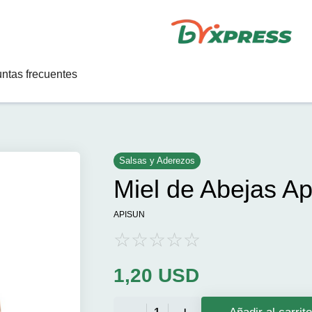
ntas frecuentes
Salsas y Aderezos
Miel de Abejas A
APISUN
1,20
USD