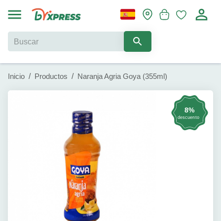
Inicio
/
Productos
/
Naranja Agria Goya (355ml)
8%
descuento