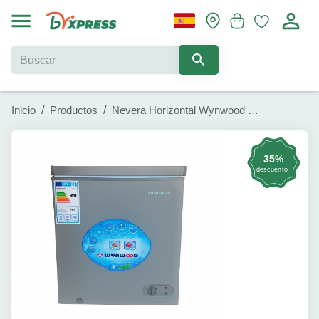
Inicio
/
Productos
/
Nevera Horizontal Wynwood (3.6 pies cúbicos) - 102 litros
35%
descuento