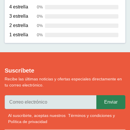
4 estrella
0%
3 estrella
0%
2 estrella
0%
1 estrella
0%
Suscríbete
Recibe las últimas noticias y ofertas especiales directamente en
tu correo electrónico.
Al suscribirte, aceptas nuestros
Términos y condiciones
y
Política de privacidad