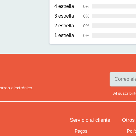
4 estrella
0%
3 estrella
0%
2 estrella
0%
1 estrella
0%
orreo electrónico.
Al suscribi
Servicio al cliente
Otros
Pagos
Polí