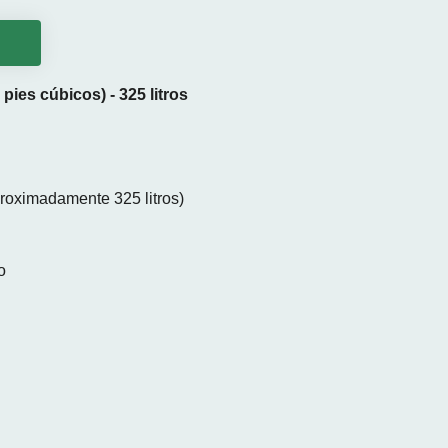
o
ies cúbicos) - 325 litros
roximadamente 325 litros)
o