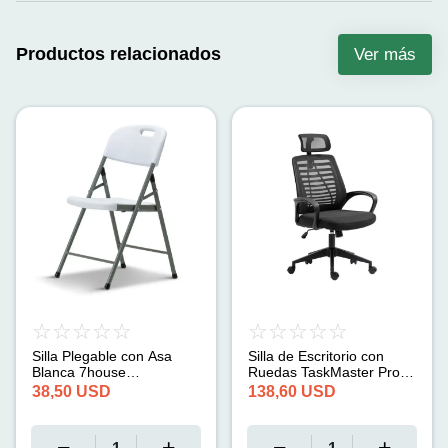
Productos relacionados
Ver más
Silla Plegable con Asa
Silla de Escritorio con
Blanca 7house
Ruedas TaskMaster Pro
(47x58x87cm)
Negro 7house
38,50
USD
138,60
USD
(114x64x62cm)