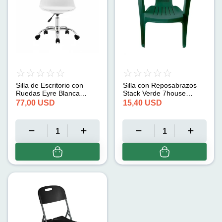
Silla de Escritorio con
Silla con Reposabrazos
Ruedas Eyre Blanca
Stack Verde 7house
7house (91x47,5x56cm)
(56x57x79cm)
77,00
USD
15,40
USD