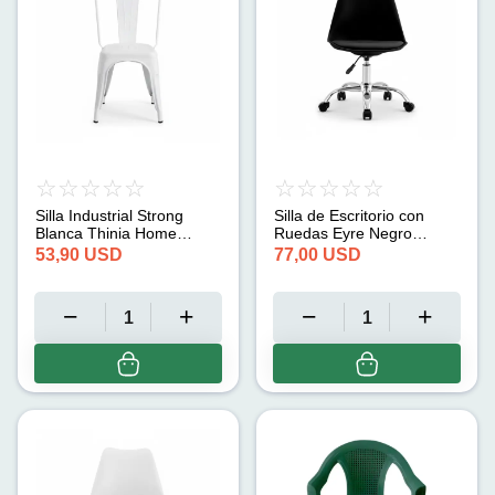
Silla Industrial Strong
Silla de Escritorio con
Blanca Thinia Home
Ruedas Eyre Negro
(45x54x85cm)
7house (91x47,5x56cm)
53,90
USD
77,00
USD