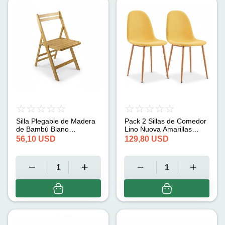
Silla Plegable de Madera
Pack 2 Sillas de Comedor
de Bambú Biano
Lino Nuova Amarillas
Barnizadas Natural Thinia
Thinia Home
56,10
USD
129,80
USD
Home (46x44x78cm)
(91x51x44cm)