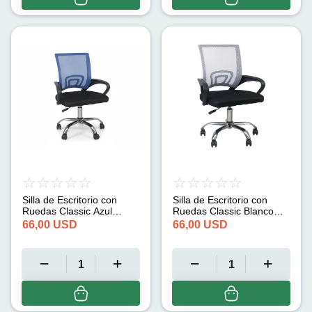
Silla de Escritorio con
Silla de Escritorio con
Ruedas Classic Azul
Ruedas Classic Blanco
Thinia Home
Thinia Home
66,00
USD
66,00
USD
(95x65x52cm)
(95x65x52cm)