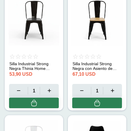
Silla Industrial Strong
Silla Industrial Strong
Negra Thinia Home
Negra con Asiento de
(45x54x85cm)
Madera Thinia Home
53,90
USD
67,10
USD
(45x54x85cm)