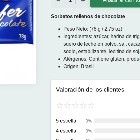
Añadir al carrit
Sorbetos rellenos de chocolate
Peso Neto: (78 g / 2.75 oz)
Ingredientes: azúcar, harina de trig
suero de leche en polvo, sal, caca
sodio, estabilizante, lecitina de so
Alérgenos: Contiene gluten, produc
Origen: Brasil
Valoración de los clientes
5 estrella
0%
4 estrella
0%