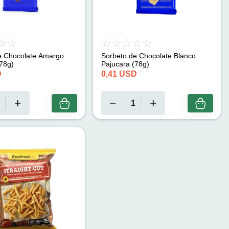
e Chocolate Amargo
Sorbeto de Chocolate Blanco
jucara (78g)
Pajucara (78g)
D
0,41
USD