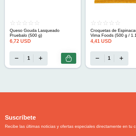
Queso Gouda Lasqueado
Croquetas de Espinaca
Pruebalo (500 g)
Vima Foods (500 g / 1.1
6,72
USD
4,41
USD
Suscríbete
Recibe las últimas noticias y ofertas especiales directamente en tu c