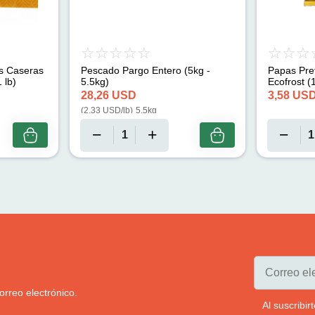
s Caseras
Pescado Pargo Entero (5kg -
Papas Pref
 lb)
5.5kg)
Ecofrost (
28,26
USD
3,58
US
(
2,33
USD/lb
)
5.5kg
orreo electrónico.
Al suscribi