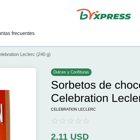
ntas frecuentes
lebration Leclerc (240 g)
Dulces y Confituras
Sorbetos de choco
Celebration Lecle
CELEBRATION LECLERC
2,11
USD