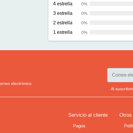
4 estrella
0%
3 estrella
0%
2 estrella
0%
1 estrella
0%
orreo electrónico.
Al suscribi
Servicio al cliente
Otros
Pagos
Polí