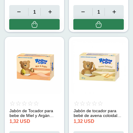
Jabón de Tocador para
Jabón de tocador para
bebe de Miel y Argán
bebé de avena coloidal
Hipoalergénico (90g)
Ricitos de Oro (90 g)
1,32
USD
1,32
USD