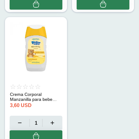
Crema Corporal
Manzanilla para bebe
Hipoalergénica Ricitos de
3,60
USD
Oro (250 ml)