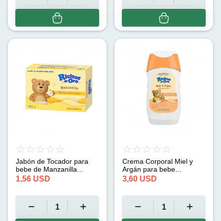
Jabón de Tocador para
Crema Corporal Miel y
bebe de Manzanilla
Argán para bebe
Hipoalergénico (100g)
Hipoalergénica Ricitos de
1,56
USD
3,60
USD
Oro (250 ml)