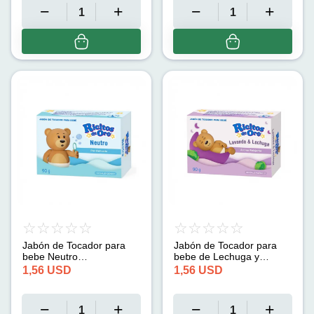
Jabón de Tocador para
Jabón de Tocador para
bebe Neutro
bebe de Lechuga y
Hipoalergénico (90g)
Lavanda (90g)
1,56
USD
1,56
USD