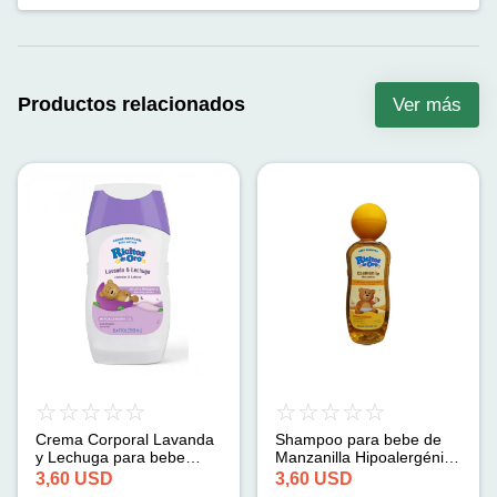
Productos relacionados
Ver más
Crema Corporal Lavanda
Shampoo para bebe de
y Lechuga para bebe
Manzanilla Hipoalergénica
Hipoalergénica Ricitos de
Ricitos de Oro (400 ml)
3,60
USD
3,60
USD
Oro (250 ml)