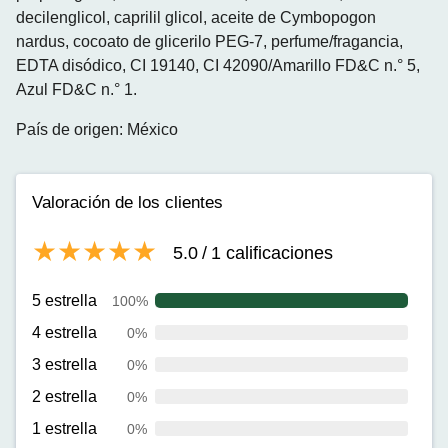
decilenglicol, caprilil glicol, aceite de Cymbopogon
nardus, cocoato de glicerilo PEG-7, perfume/fragancia,
EDTA disódico, CI 19140, CI 42090/Amarillo FD&C n.° 5,
Azul FD&C n.° 1.
País de origen: México
Valoración de los clientes
5.0
/
1
calificaciones
5 estrella
100%
4 estrella
0%
3 estrella
0%
2 estrella
0%
1 estrella
0%