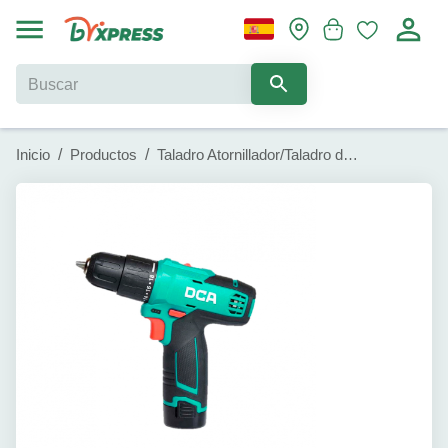
Inicio
/
Productos
/
Taladro Atornillador/Taladro de Impacto Inalámbrico (ADJZ1202I)(TIPO E)