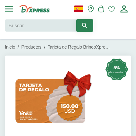
Inicio
/
Productos
/
Tarjeta de Regalo BrincoXpress (150 usd)
5%
descuento