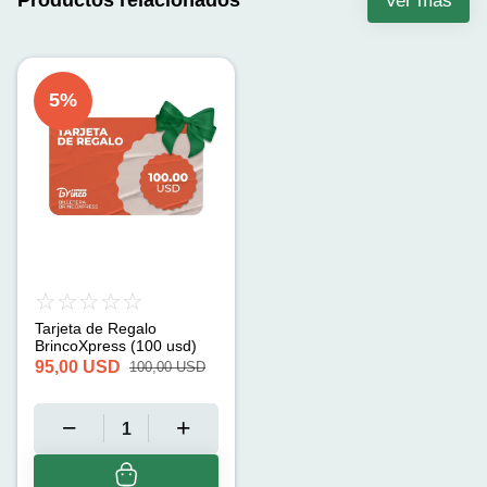
Ver más
5
%
Tarjeta de Regalo
BrincoXpress (100 usd)
95,00
USD
100,00
USD