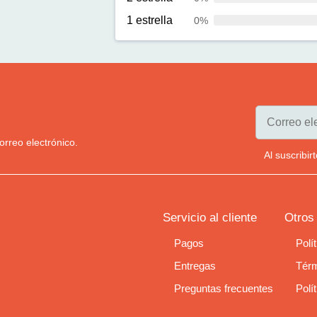
1 estrella
0%
orreo electrónico.
Al suscribi
Servicio al cliente
Otros
Pagos
Polí
Entregas
Térm
Preguntas frecuentes
Polí