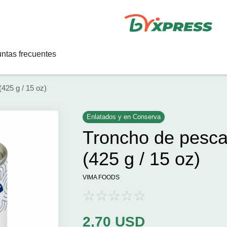
ntas frecuentes
425 g / 15 oz)
Enlatados y en Conserva
Troncho de pesc
(425 g / 15 oz)
VIMA FOODS
2,70
USD