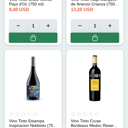
Pays d'Oc (750 ml)
de Arienzo Crianza (750
ml)
8,40
USD
13,20
USD
Vino Tinto Estampa
Vino Tinto Cruse
Inspiracion Nebbiolo (750
Bordeaux Medoc Reserve